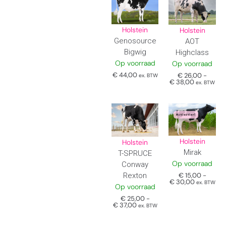
Holstein
Holstein
Genosource
AOT
Bigwig
Highclass
Op voorraad
Op voorraad
€
44,00
€
26,00
-
ex. BTW
€
38,00
ex. BTW
Actiestier!
Holstein
Holstein
Mirak
T-SPRUCE
Op voorraad
Conway
€
15,00
-
Rexton
€
30,00
ex. BTW
Op voorraad
€
25,00
-
€
37,00
ex. BTW