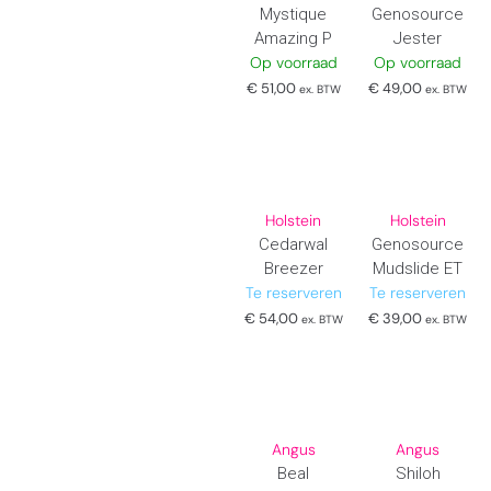
Mystique
Genosource
Amazing P
Jester
Op voorraad
Op voorraad
€
51,00
€
49,00
ex. BTW
ex. BTW
Holstein
Holstein
Cedarwal
Genosource
Breezer
Mudslide ET
Te reserveren
Te reserveren
€
54,00
€
39,00
ex. BTW
ex. BTW
Angus
Angus
Beal
Shiloh