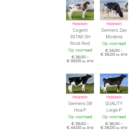
Holstein
Holstein
Cogent
Siemers Zas
3STAR OH
Modena
Rock Red
Op voorraad
Op voorraad
€
24,00
-
€
36,00
ex. BTW
€
26,00
-
€
39,00
ex. BTW
Holstein
Holstein
Siemers DB
QUALITY
Hoa-P
Liege-P
Op voorraad
Op voorraad
€
29,00
-
€
26,00
-
€
44,00
€
38,00
ex. BTW
ex. BTW