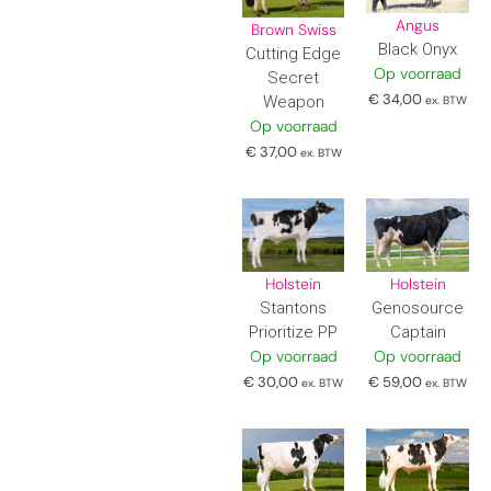
Angus
Brown Swiss
Black Onyx
Cutting Edge
Op voorraad
Secret
€
34,00
Weapon
ex. BTW
Op voorraad
€
37,00
ex. BTW
Holstein
Holstein
Genosource
Stantons
Captain
Prioritize PP
Op voorraad
Op voorraad
€
59,00
€
30,00
ex. BTW
ex. BTW