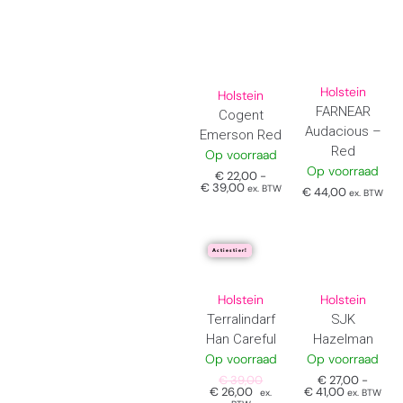
Holstein
Holstein
FARNEAR
Cogent
Audacious –
Emerson Red
Red
Op voorraad
Op voorraad
€
22,00
-
€
39,00
ex. BTW
€
44,00
ex. BTW
Actiestier!
Holstein
Holstein
SJK
Terralindarf
Hazelman
Han Careful
Op voorraad
Op voorraad
€
27,00
-
€
39,00
€
41,00
€
26,00
ex. BTW
ex.