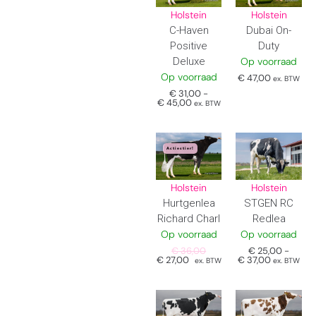
Holstein
Holstein
C-Haven
Dubai On-
Positive
Duty
Deluxe
Op voorraad
Op voorraad
€
47,00
ex. BTW
€
31,00
-
€
45,00
ex. BTW
Actiestier!
Holstein
Holstein
Hurtgenlea
STGEN RC
Richard Charl
Redlea
Op voorraad
Op voorraad
€
36,00
€
25,00
-
€
27,00
€
37,00
ex. BTW
ex. BTW