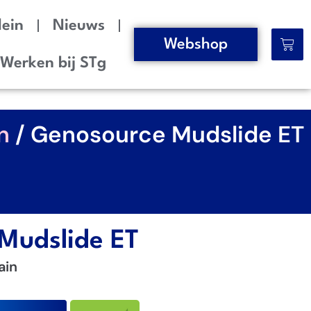
lein
Nieuws
Webshop
Werken bij STg
n
/ Genosource Mudslide ET
Mudslide ET
ain