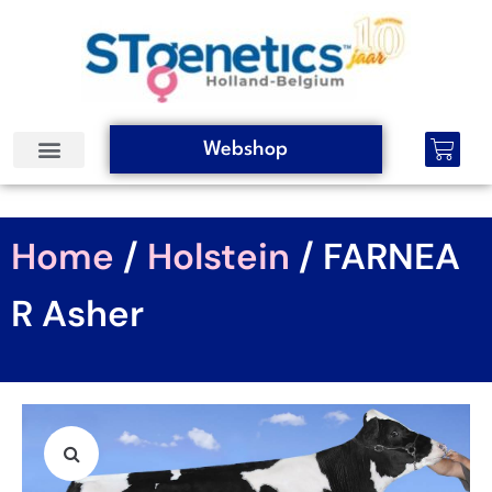
Webshop
Home
/
Holstein
/ FARNEA
R Asher