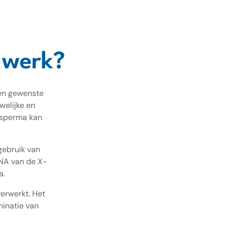
n werk?
 en gewenste
welijke en
t sperma kan
gebruik van
DNA van de X-
a.
erwerkt. Het
inatie van