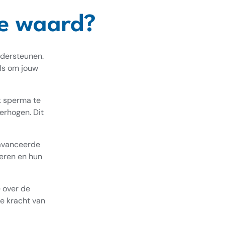
te waard?
ondersteunen.
ols om jouw
jk sperma te
erhogen. Dit
eavanceerde
meren en hun
 over de
e kracht van