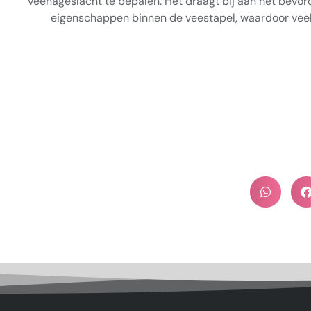
veenageslacht te bepalen. Het draagt bij aan het bevor
eigenschappen binnen de veestapel, waardoor veeh