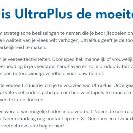
s UltraPlus de moei
t om strategische beslissingen te nemen die je bedrijfsdoelen 
 kwaliteit van je vlees wilt verhogen, UltraPlus geeft je de to
erkelijkheid te maken.
 je veeteeltactiviteiten. Door specifiek mannelijk of vrouweli
erhouding in je veestapel handhaven en zo je productiviteit v
 een betere winstgevendheid voor jouw bedrijf.
e veeteeltindustrie, om je te voorzien van UltraPlus. Onze g
t al vele veehouders geholpen om hun veestapels te transfor
ven te laten floreren.
e wereld van mogelijkheden in de veeteelt. Neem de controle
s. Neem vandaag nog contact op met ST Genetics en ervaar d
 veeteeltrevolutie begint hier!