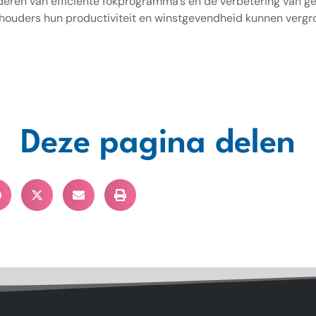
deren van efficiënte fokprogramma’s en de verbetering van g
ouders hun productiviteit en winstgevendheid kunnen vergro
Deze pagina delen