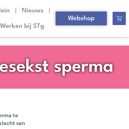
lein
Nieuws
Webshop
Werken bij STg
gesekst sperma
erma te
slacht van