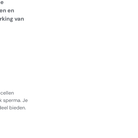
de
en en
rking van
cellen
k sperma. Je
deel bieden.