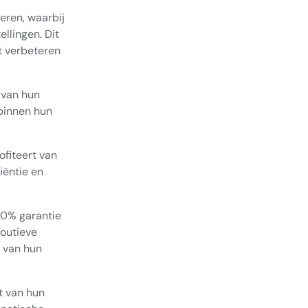
oeren, waarbij
llingen. Dit
t verbeteren
 van hun
 binnen hun
fiteert van
iëntie en
00% garantie
foutieve
 van hun
t van hun