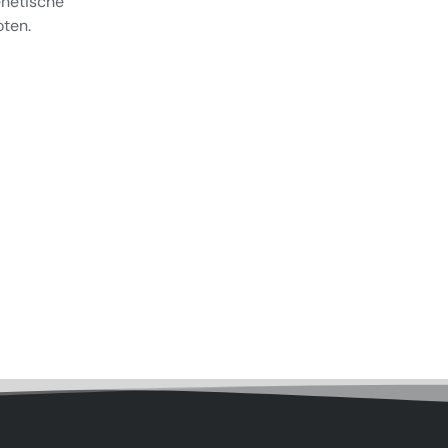
enetische
ten.