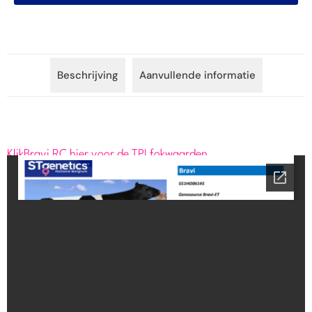
Beschrijving
Aanvullende informatie
Klik
Bravi RC
hier voor de TPI fokwaarden