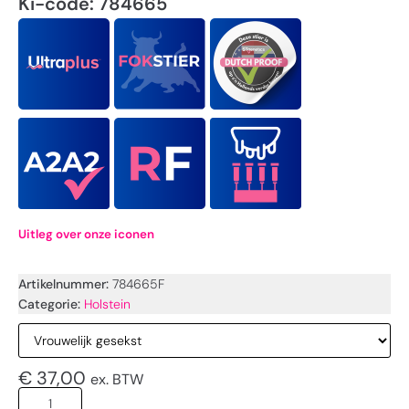
Ki-code: 784665
Uitleg over onze iconen
Artikelnummer:
784665F
Categorie:
Holstein
€
37,00
ex. BTW