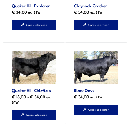
Quaker Hill Explorer
Claynook Cracker
€
34,00
€
34,00
ex. BTW
ex. BTW
Opties Selecteren
Opties Selecteren
Quaker Hill Chieftain
Black Onyx
€
18,00
-
€
34,00
€
34,00
ex.
ex. BTW
BTW
Opties Selecteren
Opties Selecteren