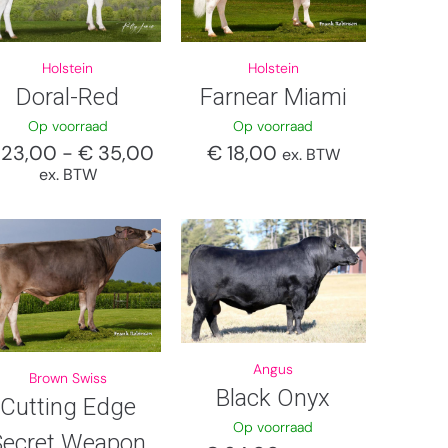
Holstein
Holstein
Doral-Red
Farnear Miami
Op voorraad
Op voorraad
23,00
-
€
35,00
€
18,00
ex. BTW
ex. BTW
Angus
Brown Swiss
Black Onyx
Cutting Edge
Op voorraad
Secret Weapon