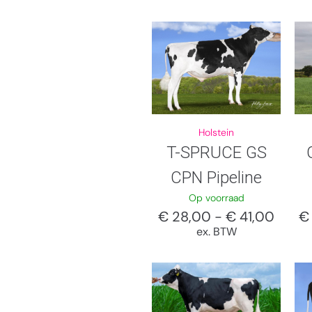
Holstein
T-SPRUCE GS
CPN Pipeline
Op voorraad
€
€
28,00
-
€
41,00
ex. BTW