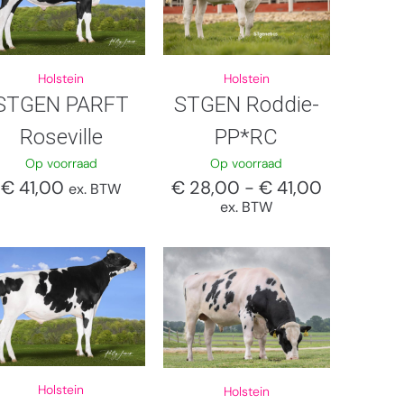
Holstein
Holstein
STGEN PARFT
STGEN Roddie-
Roseville
PP*RC
Op voorraad
Op voorraad
€
41,00
€
28,00
-
€
41,00
ex. BTW
ex. BTW
Holstein
Holstein