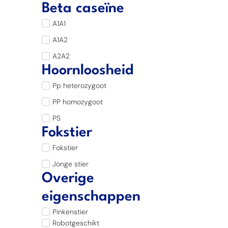
Beta caseïne
A1A1
A1A2
A2A2
Hoornloosheid
Pp heterozygoot
PP homozygoot
PS
Fokstier
Fokstier
Jonge stier
Overige
eigenschappen
Pinkenstier
Robotgeschikt