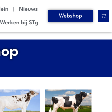
lein
Nieuws
Webshop
Werken bij STg
hop