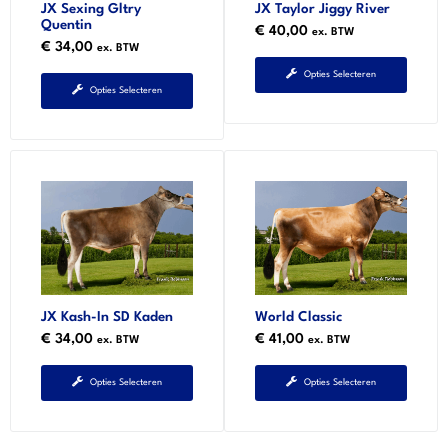
JX Sexing Gltry
JX Taylor Jiggy River
Quentin
€
40,00
ex. BTW
€
34,00
ex. BTW
Opties Selecteren
Opties Selecteren
JX Kash-In SD Kaden
World Classic
€
34,00
€
41,00
ex. BTW
ex. BTW
Opties Selecteren
Opties Selecteren