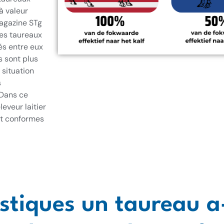
à valeur
magazine STg
les taureaux
és entre eux
s sont plus
 situation
s
 Dans ce
eveur laitier
nt conformes
stiques un taureau a-