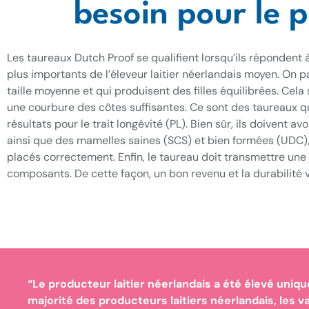
besoin pour le p
Les taureaux Dutch Proof se qualifient lorsqu’ils répondent
plus importants de l’éleveur laitier néerlandais moyen. On 
taille moyenne et qui produisent des filles équilibrées. Cela 
une courbure des côtes suffisantes. Ce sont des taureaux 
résultats pour le trait longévité (PL). Bien sûr, ils doivent 
ainsi que des mamelles saines (SCS) et bien formées (UDC),
placés correctement. Enfin, le taureau doit transmettre une
composants. De cette façon, un bon revenu et la durabilité v
“Le producteur laitier néerlandais a été élevé uniq
majorité des producteurs laitiers néerlandais, les va