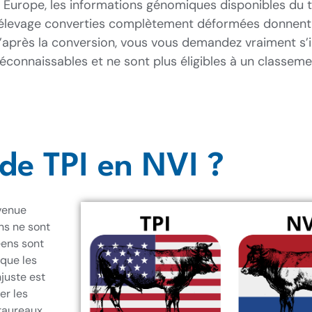
n Europe, les informations génomiques disponibles du 
s d’élevage converties complètement déformées donnen
’après la conversion, vous vous demandez vraiment s’il
connaissables et ne sont plus éligibles à un classeme
de TPI en NVI ?
evenue
ns ne sont
éens sont
 que les
njuste est
er les
 taureaux