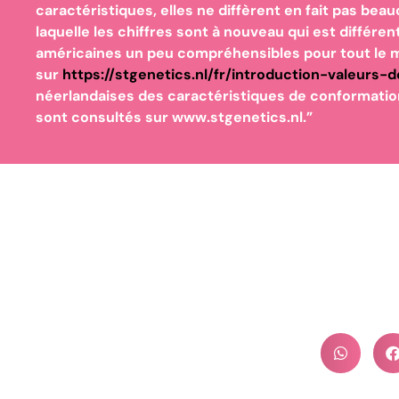
caractéristiques, elles ne diffèrent en fait pas bea
laquelle les chiffres sont à nouveau qui est différe
américaines un peu compréhensibles pour tout le m
sur
https://stgenetics.nl/fr/introduction-valeurs-
néerlandaises des caractéristiques de conformatio
sont consultés sur www.stgenetics.nl.”