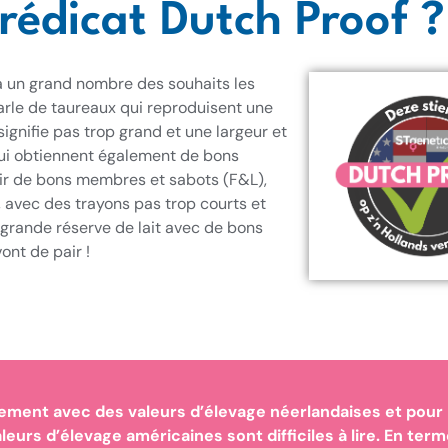
rédicat Dutch Proof ?
 à un grand nombre des souhaits les
parle de taureaux qui reproduisent une
signifie pas trop grand et une largeur et
qui obtiennent également de bons
avoir de bons membres et sabots (F&L),
 avec des trayons pas trop courts et
 grande réserve de lait avec de bons
ont de pair !
uement avec des valeurs d’élevage néerlandaises et pour 
leurs d’élevage américaines sont difficiles à lire. En ter