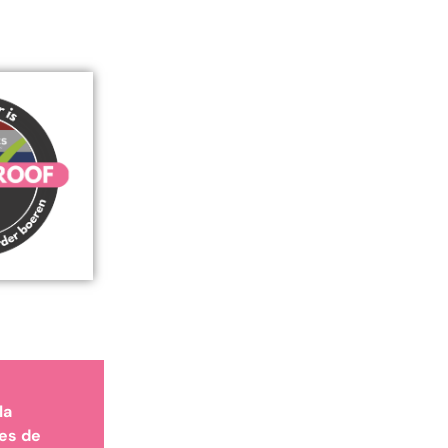
la
mes de