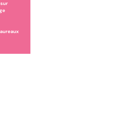
 sur
age
taureaux