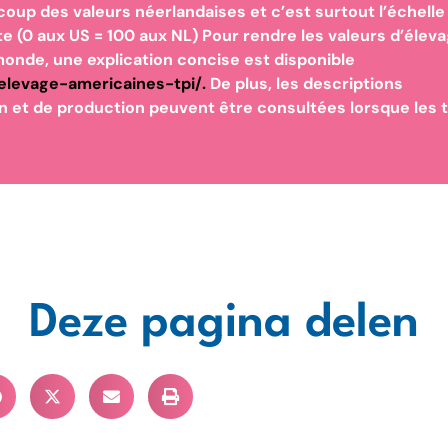
ucoup des valeurs néerlandaises et c’est surtout l’échelle
nte (0 aux US = 100 aux NL) Pour rendre les valeurs d’élev
onde, une explication concise est disponible
delevage-americaines-tpi/
.
De plus, les descriptions
n et de production peuvent être consultées lorsque les 
Deze pagina delen